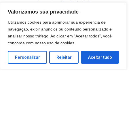
Aumente a Produtividade
Capacite a equipe com ferramentas digitais para
Valorizamos sua privacidade
otimizar o desempenho.
Utilizamos cookies para aprimorar sua experiência de
navegação, exibir anúncios ou conteúdo personalizado e
analisar nosso tráfego. Ao clicar em “Aceitar todos”, você
concorda com nosso uso de cookies.
Aprimore Experiências
Personalizar
Rejeitar
Aceitar tudo
Utilize dados para personalizar e aprimorar a
experiência do cliente.
Decisões Baseadas em Dados
Forneça acesso a análises e insights para
decisões informadas.