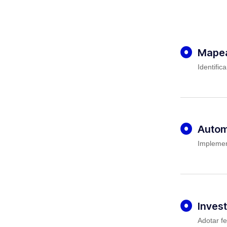
Mapea
Identific
Autom
Implemen
Invest
Adotar f