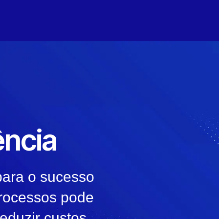
ência
para o sucesso
processos pode
eduzir custos.