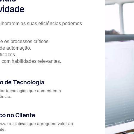
ividade
elhorarem as suas eficiências podemos
e os processos críticos.
 de automação.
ficazes.
 com habilidades relevantes.
o de Tecnologia
tar tecnologias que aumentem a
iência.
co no Cliente
rizar iniciativas que agreguem valor ao
nte.